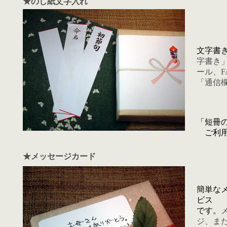
★のし紙文字入れ
文字書
字書き
ール、F
「通信
例） 
「短冊
ご利用
★メッセージカード
簡単な
ビス
です。
ジ、ま