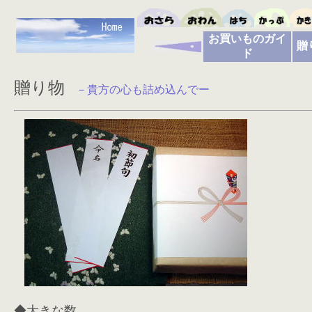
お買いものガイ
贈
ド
贈り物
－貴方の心も詰め込んでー
◆大きな数