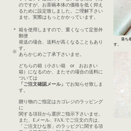
のですが、お茶碗本体の価格を低く抑え
るために設定致しました。ご理解下さい
ませ。実際はもっとかかっています。
＊
箱を使用しますので、重くなって定形外
郵便
落ち着い
発送の場合、送料が高くなることもあり
す。
す。
※
あらかじめご了承下さいませ。
どちらの箱（小さい箱 or おおきい
箱）になるのか、またその場合の送料に
ついては
「ご注文確認メール」
でお知らせ致しま
す。
贈り物のご指定はカゴレジのラッピング
に
関する項目から選択ご指示下さいませ。
また、Eメール、FAX.でご注文の方は、
「ご注文ひな形」の
ラッピグに関する項