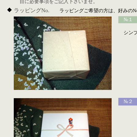
目に必要事項をご記入下さいませ。
◆
ラッピングNo.
ラッピングご希望の方は、好みのNo
№１ 
シンプ
№２ 