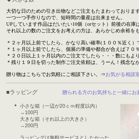
大切な日のための引き出物などご注文もたまわっておりま
一つ一つ手作りなので、短時間の量産は出来ません。
UPしています作品はだいたい10個（orセット）前後の在
それ以上の数のご注文をお考えの方は、あらかじめ余裕を
＊２ヶ月以上前でしたら、かなり高い確率(１００％近く）
＊１ヶ月以上前でしたら、個展の準備や都合が合えば７０
＊２０日以上１ヶ月以内のご注文でしたら・・・数にもよ
＊残り１９日を切った制作ご注文依頼は、うーん！残念な
贈り物はこちらでお気軽にご相談下さい。⇒
お気がる相談
■ラッピング
贈られる方のお気持ちと一緒にお
＊
小さな箱（一辺が20ｃｍ程度以内）
→100円
大きな箱（それ以上の大きさ）
→200円
ラッピングは無料サービスとしたかった